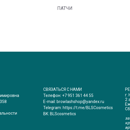
ПАТЧИ
СВЯЗАТЬСЯ С НАМИ
Р
г.
димировна
Телефон:
+7 951 361 44 55
2 
358
E-mail:
browlashshop@yandex.ru
Еж
Telegram:
https://t.me/BLSCosmetics
Сб
альности
BK:
BLScosmetics
за
кр
вр