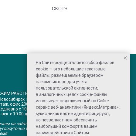
СКОТЧ
На Сайте осуществляется сбор файлов
cookie — это небольшие текстовые
файлы, размещаемые браузером
на компьютере для учёта
пользовательской активности;
ЕЖИМ РАБОТЫ
в аналогичных целях cookie-файлы
 Новосибирск, пр-кт Дзержинского 1/3,
использует подключенный на Сайте
этаж, офис 208
сервис веб-аналитики «Яндекс.Метрика»:
едневно с 10:00 до 20:00 по НСК
кукис никак вас не идентифицируют,
-вск: с 10:00 до 15:00 по НСК
но позволяют нам обеспечить
казы на сайте принимаются
наибольший комфорт в вашем
углосуточно и обрабатываются в рабочее
взаимодействии с Сайтом.
емя