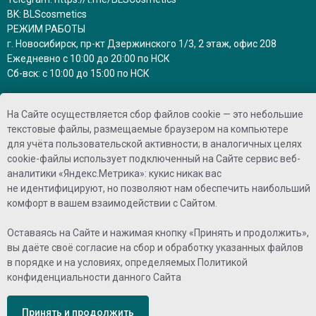
BK:
BLScosmetics
РЕЖИМ РАБОТЫ
г. Новосибирск, пр-кт Дзержинского 1/3, 2 этаж, офис 208
Ежедневно с 10:00 до 20:00 по НСК
Сб-вск: с 10:00 до 15:00 по НСК
заказы на сайте принимаются круглосуточно
На Сайте осуществляется сбор файлов cookie — это небольшие
и обрабатываются в рабочее время
текстовые файлы, размещаемые браузером на компьютере
для учёта пользовательской активности; в аналогичных целях
ПРИНИМАЕМ К ОПЛАТЕ
cookie-файлы использует подключенный на Сайте сервис веб-
аналитики «Яндекс.Метрика»: кукис никак вас
не идентифицируют, но позволяют нам обеспечить наибольший
комфорт в вашем взаимодействии с Сайтом.
Оставаясь на Сайте и нажимая кнопку «Принять и продолжить»,
вы даёте своё согласие на сбор и обработку указанных файлов
©2025 - Brow Lash shop
в порядке и на условиях, определяемых
Политикой
конфиденциальности
данного Сайта
Сайт разработан Vartanova Oxana
Принять и продолжить