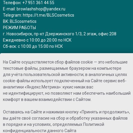
Телефон:
+7 951 361 44 55
E-mail:
browlashshop@yandex.ru
Telegram:
https://t.me/BLSCosmetics
BK:
BLScosmetics
РЕЖИМ РАБОТЫ
г. Новосибирск, пр-кт Дзержинского 1/3, 2 этаж, офис 208
Ежедневно с 10:00 до 20:00 по НСК
Сб-вск: с 10:00 до 15:00 по НСК
заказы на сайте принимаются круглосуточно
На Сайте осуществляется сбор файлов cookie — это небольшие
и обрабатываются в рабочее время
текстовые файлы, размещаемые браузером на компьютере
для учёта пользовательской активности; в аналогичных целях
ПРИНИМАЕМ К ОПЛАТЕ
cookie-файлы использует подключенный на Сайте сервис веб-
аналитики «Яндекс.Метрика»: кукис никак вас
не идентифицируют, но позволяют нам обеспечить наибольший
комфорт в вашем взаимодействии с Сайтом.
Оставаясь на Сайте и нажимая кнопку «Принять и продолжить»,
вы даёте своё согласие на сбор и обработку указанных файлов
©2025 - Brow Lash shop
в порядке и на условиях, определяемых
Политикой
конфиденциальности
данного Сайта