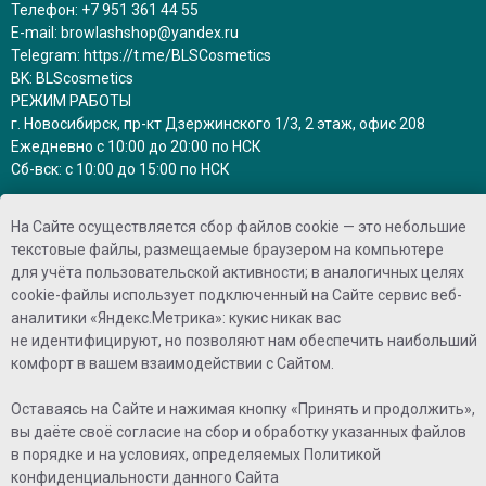
Телефон:
+7 951 361 44 55
E-mail:
browlashshop@yandex.ru
Telegram:
https://t.me/BLSCosmetics
BK:
BLScosmetics
РЕЖИМ РАБОТЫ
г. Новосибирск, пр-кт Дзержинского 1/3, 2 этаж, офис 208
Ежедневно с 10:00 до 20:00 по НСК
Сб-вск: с 10:00 до 15:00 по НСК
заказы на сайте принимаются круглосуточно
На Сайте осуществляется сбор файлов cookie — это небольшие
и обрабатываются в рабочее время
текстовые файлы, размещаемые браузером на компьютере
для учёта пользовательской активности; в аналогичных целях
ПРИНИМАЕМ К ОПЛАТЕ
cookie-файлы использует подключенный на Сайте сервис веб-
аналитики «Яндекс.Метрика»: кукис никак вас
не идентифицируют, но позволяют нам обеспечить наибольший
комфорт в вашем взаимодействии с Сайтом.
Оставаясь на Сайте и нажимая кнопку «Принять и продолжить»,
вы даёте своё согласие на сбор и обработку указанных файлов
©2025 - Brow Lash shop
в порядке и на условиях, определяемых
Политикой
конфиденциальности
данного Сайта