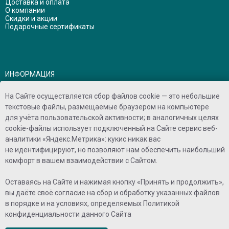
Доставка и оплата
О компании
Скидки и акции
Подарочные сертификаты
ИНФОРМАЦИЯ
ИП Федина Ольга Владимировна
ОГРНИП 320547600019358
На Сайте осуществляется сбор файлов cookie — это небольшие
ИНН 540526516051
текстовые файлы, размещаемые браузером на компьютере
Политика конфиденциальности
для учёта пользовательской активности; в аналогичных целях
Договор оферты
cookie-файлы использует подключенный на Сайте сервис веб-
аналитики «Яндекс.Метрика»: кукис никак вас
не идентифицируют, но позволяют нам обеспечить наибольший
комфорт в вашем взаимодействии с Сайтом.
СВЯЗАТЬСЯ С НАМИ
Оставаясь на Сайте и нажимая кнопку «Принять и продолжить»,
Телефон:
+7 951 361 44 55
вы даёте своё согласие на сбор и обработку указанных файлов
E-mail:
browlashshop@yandex.ru
в порядке и на условиях, определяемых
Политикой
Telegram:
https://t.me/BLSCosmetics
конфиденциальности
данного Сайта
BK:
BLScosmetics
РЕЖИМ РАБОТЫ