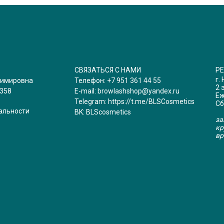
СВЯЗАТЬСЯ С НАМИ
Р
г.
димировна
Телефон:
+7 951 361 44 55
2 
358
E-mail:
browlashshop@yandex.ru
Еж
Telegram:
https://t.me/BLSCosmetics
Сб
альности
BK:
BLScosmetics
за
кр
вр