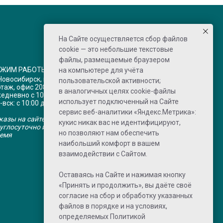
На Сайте осуществляется сбор файлов
cookie — это небольшие текстовые
файлы, размещаемые браузером
ЕЖИМ РАБОТЫ
на компьютере для учёта
 Новосибирск, пр-кт Дзержинского 1/3,
пользовательской активности;
этаж, офис 208
в аналогичных целях cookie-файлы
едневно с 10:00 до 20:00 по НСК
использует подключенный на Сайте
-вск: с 10:00 до 15:00 по НСК
сервис веб-аналитики «Яндекс.Метрика»:
казы на сайте принимаются
кукис никак вас не идентифицируют,
углосуточно и обрабатываются в рабочее
но позволяют нам обеспечить
емя
наибольший комфорт в вашем
взаимодействии с Сайтом.
Оставаясь на Сайте и нажимая кнопку
«Принять и продолжить», вы даёте своё
согласие на сбор и обработку указанных
файлов в порядке и на условиях,
определяемых
Политикой