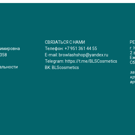
СВЯЗАТЬСЯ С НАМИ
Р
г.
димировна
Телефон:
+7 951 361 44 55
2 
358
E-mail:
browlashshop@yandex.ru
Еж
Telegram:
https://t.me/BLSCosmetics
Сб
альности
BK:
BLScosmetics
за
кр
вр