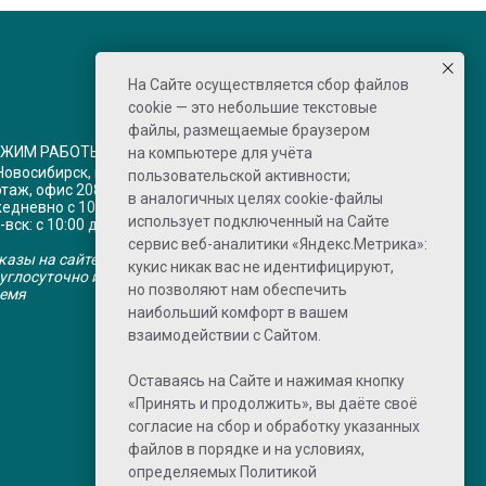
На Сайте осуществляется сбор файлов
cookie — это небольшие текстовые
файлы, размещаемые браузером
ЕЖИМ РАБОТЫ
на компьютере для учёта
 Новосибирск, пр-кт Дзержинского 1/3,
пользовательской активности;
этаж, офис 208
в аналогичных целях cookie-файлы
едневно с 10:00 до 20:00 по НСК
использует подключенный на Сайте
-вск: с 10:00 до 15:00 по НСК
сервис веб-аналитики «Яндекс.Метрика»:
казы на сайте принимаются
кукис никак вас не идентифицируют,
углосуточно и обрабатываются в рабочее
но позволяют нам обеспечить
емя
наибольший комфорт в вашем
взаимодействии с Сайтом.
Оставаясь на Сайте и нажимая кнопку
«Принять и продолжить», вы даёте своё
согласие на сбор и обработку указанных
файлов в порядке и на условиях,
определяемых
Политикой