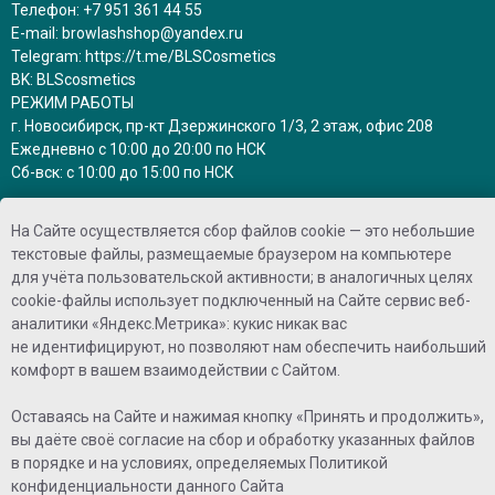
Телефон:
+7 951 361 44 55
E-mail:
browlashshop@yandex.ru
Telegram:
https://t.me/BLSCosmetics
BK:
BLScosmetics
РЕЖИМ РАБОТЫ
г. Новосибирск, пр-кт Дзержинского 1/3, 2 этаж, офис 208
Ежедневно с 10:00 до 20:00 по НСК
Сб-вск: с 10:00 до 15:00 по НСК
заказы на сайте принимаются круглосуточно
На Сайте осуществляется сбор файлов cookie — это небольшие
и обрабатываются в рабочее время
текстовые файлы, размещаемые браузером на компьютере
для учёта пользовательской активности; в аналогичных целях
ПРИНИМАЕМ К ОПЛАТЕ
cookie-файлы использует подключенный на Сайте сервис веб-
аналитики «Яндекс.Метрика»: кукис никак вас
не идентифицируют, но позволяют нам обеспечить наибольший
комфорт в вашем взаимодействии с Сайтом.
Оставаясь на Сайте и нажимая кнопку «Принять и продолжить»,
вы даёте своё согласие на сбор и обработку указанных файлов
©2025 - Brow Lash shop
в порядке и на условиях, определяемых
Политикой
конфиденциальности
данного Сайта