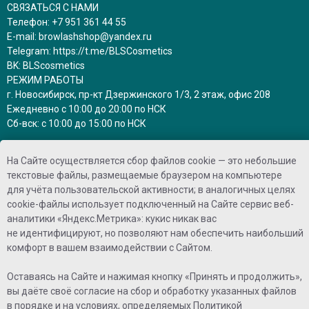
СВЯЗАТЬСЯ С НАМИ
Телефон:
+7 951 361 44 55
E-mail:
browlashshop@yandex.ru
Telegram:
https://t.me/BLSCosmetics
BK:
BLScosmetics
РЕЖИМ РАБОТЫ
г. Новосибирск, пр-кт Дзержинского 1/3, 2 этаж, офис 208
Ежедневно с 10:00 до 20:00 по НСК
Сб-вск: с 10:00 до 15:00 по НСК
заказы на сайте принимаются круглосуточно
На Сайте осуществляется сбор файлов cookie — это небольшие
и обрабатываются в рабочее время
текстовые файлы, размещаемые браузером на компьютере
для учёта пользовательской активности; в аналогичных целях
ПРИНИМАЕМ К ОПЛАТЕ
cookie-файлы использует подключенный на Сайте сервис веб-
аналитики «Яндекс.Метрика»: кукис никак вас
не идентифицируют, но позволяют нам обеспечить наибольший
комфорт в вашем взаимодействии с Сайтом.
Оставаясь на Сайте и нажимая кнопку «Принять и продолжить»,
вы даёте своё согласие на сбор и обработку указанных файлов
©2025 - Brow Lash shop
в порядке и на условиях, определяемых
Политикой