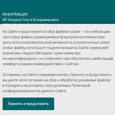
ИНФОРМАЦИЯ
ИП Федина Ольга Владимировна
ОГРНИП 320547600019358
ИНН 540526516051
На Сайте осуществляется сбор файлов cookie — это небольшие
Политика конфиденциальности
текстовые файлы, размещаемые браузером на компьютере
Договор оферты
для учёта пользовательской активности; в аналогичных целях
cookie-файлы использует подключенный на Сайте сервис веб-
аналитики «Яндекс.Метрика»: кукис никак вас
не идентифицируют, но позволяют нам обеспечить наибольший
комфорт в вашем взаимодействии с Сайтом.
СВЯЗАТЬСЯ С НАМИ
Телефон:
+7 951 361 44 55
Оставаясь на Сайте и нажимая кнопку «Принять и продолжить»,
E-mail:
browlashshop@yandex.ru
вы даёте своё согласие на сбор и обработку указанных файлов
Telegram:
https://t.me/BLSCosmetics
в порядке и на условиях, определяемых
Политикой
BK:
BLScosmetics
конфиденциальности
данного Сайта
РЕЖИМ РАБОТЫ
г. Новосибирск, пр-кт Дзержинского 1/3, 2 этаж, офис 208
Ежедневно с 10:00 до 20:00 по НСК
Принять и продолжить
Сб-вск: с 10:00 до 15:00 по НСК