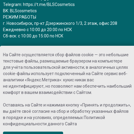
Telegram:
https://t.me/BLSCosmetics
BK:
BLScosmetics
РЕЖИМ РАБОТЫ
г. Новосибирск, пр-кт Дзержинского 1/3, 2 этаж, офис 208
Ежедневно с 10:00 до 20:00 по НСК
Сб-вск: с 10:00 до 15:00 по НСК
заказы на сайте принимаются круглосуточно
На Сайте осуществляется сбор файлов cookie — это небольшие
и обрабатываются в рабочее время
текстовые файлы, размещаемые браузером на компьютере
для учёта пользовательской активности; в аналогичных целях
ПРИНИМАЕМ К ОПЛАТЕ
cookie-файлы использует подключенный на Сайте сервис веб-
аналитики «Яндекс.Метрика»: кукис никак вас
не идентифицируют, но позволяют нам обеспечить наибольший
комфорт в вашем взаимодействии с Сайтом.
Оставаясь на Сайте и нажимая кнопку «Принять и продолжить»,
вы даёте своё согласие на сбор и обработку указанных файлов
©2025 - Brow Lash shop
в порядке и на условиях, определяемых
Политикой
Сайт разработан Vartanova Oxana
конфиденциальности
данного Сайта