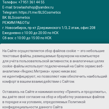
Телефон:
+7 951 361 44 55
E-mail:
browlashshop@yandex.ru
Telegram:
https://t.me/BLSCosmetics
BK:
BLScosmetics
РЕЖИМ РАБОТЫ
г. Новосибирск, пр-кт Дзержинского 1/3, 2 этаж, офис 208
Ежедневно с 10:00 до 20:00 по НСК
Сб-вск: с 10:00 до 15:00 по НСК
заказы на сайте принимаются круглосуточно
На Сайте осуществляется сбор файлов cookie — это небольшие
и обрабатываются в рабочее время
текстовые файлы, размещаемые браузером на компьютере
для учёта пользовательской активности; в аналогичных целях
ПРИНИМАЕМ К ОПЛАТЕ
cookie-файлы использует подключенный на Сайте сервис веб-
аналитики «Яндекс.Метрика»: кукис никак вас
не идентифицируют, но позволяют нам обеспечить наибольший
комфорт в вашем взаимодействии с Сайтом.
Оставаясь на Сайте и нажимая кнопку «Принять и продолжить»,
вы даёте своё согласие на сбор и обработку указанных файлов
©2025 - Brow Lash shop
в порядке и на условиях, определяемых
Политикой
конфиденциальности
данного Сайта