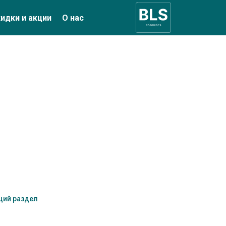
идки и акции
О нас
щий раздел