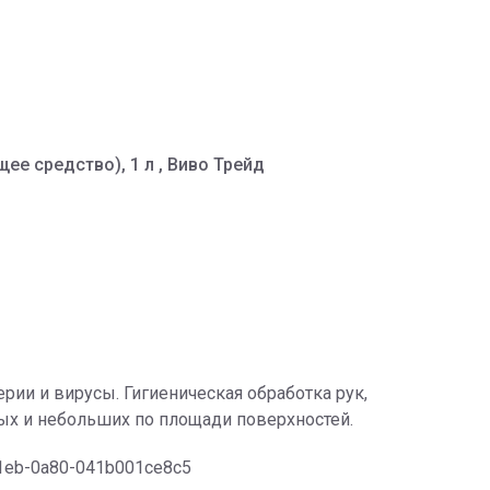
е средство), 1 л , Виво Трейд
ерии и вирусы. Гигиеническая обработка рук,
х и небольших по площади поверхностей.
-11eb-0a80-041b001ce8c5