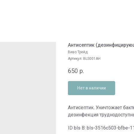
Антисептик (дезинфицирующе
Виво Трейд
Артикул:
BLS001AH
650
р.
Нет в наличии
Антисептик. Уничтожает бакт
дезинфекция труднодоступны
ID bls В: bls-3516c503-bfbe