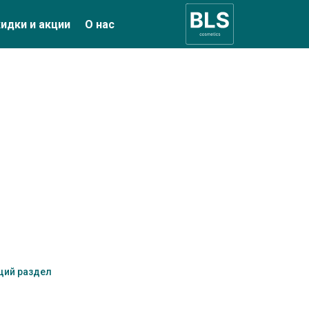
идки и акции
О нас
щий раздел