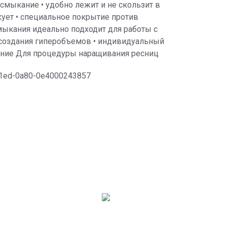
е смыкание • удобно лежит и не скользит в
икует • специальное покрытие против
смыкания идеально подходит для работы с
 создания гиперобъемов • индивидуальный
ение Для процедуры наращивания ресниц
-11ed-0a80-0e4000243857