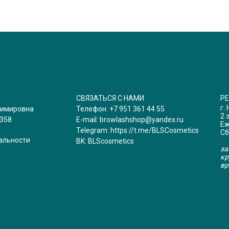
СВЯЗАТЬСЯ С НАМИ
Р
г.
димировна
Телефон:
+7 951 361 44 55
2 
358
E-mail:
browlashshop@yandex.ru
Еж
Telegram:
https://t.me/BLSCosmetics
Сб
альности
BK:
BLScosmetics
за
кр
вр