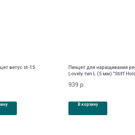
цет ветус st-15
Пинцет для наращивания ре
Lovely тип L (5 мм) "Stiff Hol
жесткий
939
р.
зину
В корзину