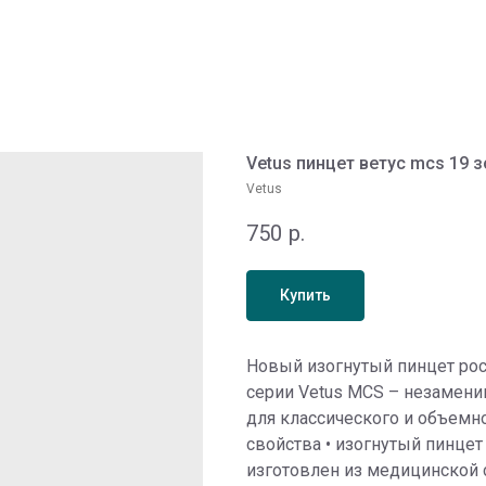
Vetus пинцет ветус mcs 19 
Vetus
750
р.
Купить
Новый изогнутый пинцет рос
серии Vetus MCS – незамен
для классического и объемн
свойства • изогнутый пинцет
изготовлен из медицинской с