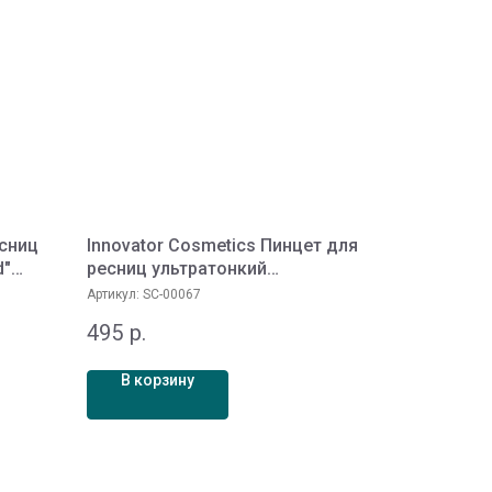
сниц
Innovator Cosmetics Пинцет для
d"
ресниц ультратонкий
(изогнутый)
Артикул:
SC-00067
495
р.
В корзину