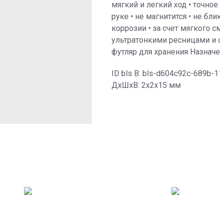
мягкий и легкий ход • точно
руке • не магнитится • не бл
коррозии • за счет мягкого 
ультратонкими ресницами и
футляр для хранения Назнач
ID bls В: bls-d604c92c-689b
ДxШxВ: 2x2x15 мм