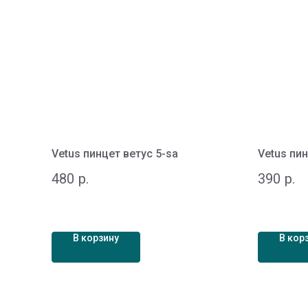
Vetus пинцет ветус 5-sa
Vetus пин
480
р.
390
р.
В корзину
В кор