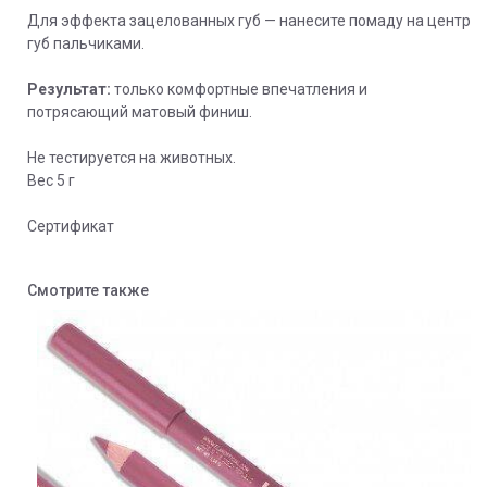
Для эффекта зацелованных губ — нанесите помаду на центр
губ пальчиками.
Результат:
только комфортные впечатления и
потрясающий матовый финиш.
Не тестируется на животных.
Вес 5 г
Сертификат
Смотрите также
S
А
8