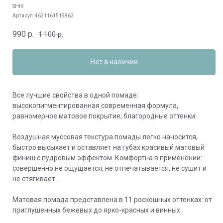
SHIK
Артикул:
4631161519863
990
р.
1 100
р.
Нет в наличии
Все лучшие свойства в одной помаде:
высокопигментированная современная формула,
равномерное матовое покрытие, благородные оттенки.
Воздушная муссовая текстура помады легко наносится,
быстро высыхает и оставляет на губах красивый матовый
финиш с пудровым эффектом. Комфортна в применении:
совершенно не ощущается, не отпечатывается, не сушит и
не стягивает.
Матовая помада представлена в 11 роскошных оттенках: от
приглушенных бежевых до ярко-красных и винных.