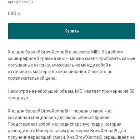
Артикул:
506203
630
р.
Купить
Хна для бровей BrowXenna® в размере MIDI. В удобном
саше-рефиле 3 грамма хны — можно смело пробовать самые
популярные оттенки, миксовать их между собой и
оттачивать мастерство окрашивания. И все это по
привлекательной цене!
Несмотря на небольшой объем, MIDI хватает примерно на 50
процедур.
Хна для бровей BrowXenna® — первая в мире хна,
созданная специально для окрашивания бровей.
Представляет собой мелкодисперсную пудру, которая
разводится с Минеральным раствором BrowXenna® для
получения красящей смеси. Хна BrowXenna® окрашивает не