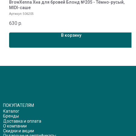
BrowXenna Хна для бровей Блонд №205 - Тёмно-русый,
B
MIDI-саше
в
Артикул:
506205
А
630
р.
1
В корзину
ПОКУПАТЕЛЯМ
Каталог
Бренды
Доставка и оплата
О компании
Скидки и акции
Подарочные сертификаты