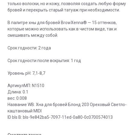
только волоски, но и кожу, позволяя создать любую форму
бровей и перекрыть старый татуаж при необходимости.
В палитре хны для бровей BrowXenna® — 15 оттенков,
которые можно использовать как в чистом виде, так и
смешивать между собой.
Срок годности: 2 года
Срок годности после вскрытия: 1 год
Уровень pH: 7,1-8,7
АртикулМП: N1510
Длина: 0.1
вес: 0.008
Название WB: Хна для бровей Блонд 203 Ореховый Светло-
каштановый MIDI
ID bls В: bls-9e842ba5-7097-11ed-0a80-0c0700574013
Смотрите также