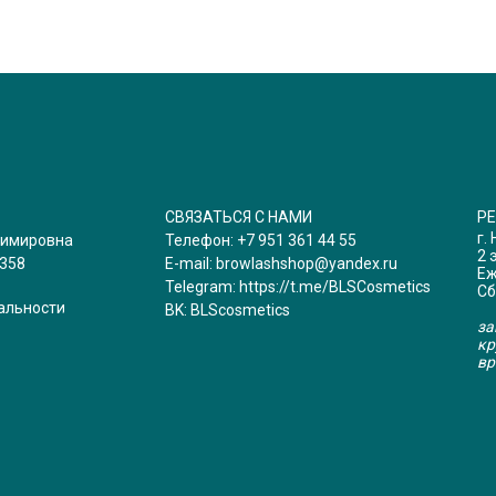
СВЯЗАТЬСЯ С НАМИ
Р
г.
димировна
Телефон:
+7 951 361 44 55
2 
358
E-mail:
browlashshop@yandex.ru
Еж
Telegram:
https://t.me/BLSCosmetics
Сб
альности
BK:
BLScosmetics
за
кр
вр