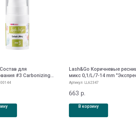
Состав для
Lash&Go Коричневые ресн
вания #3 Carbonizing
микс 0,1/L/7-14 mm "Экспре
 флаконе 5 мл
(16 линий)
00144
Артикул:
LL62347
663
р.
зину
В корзину