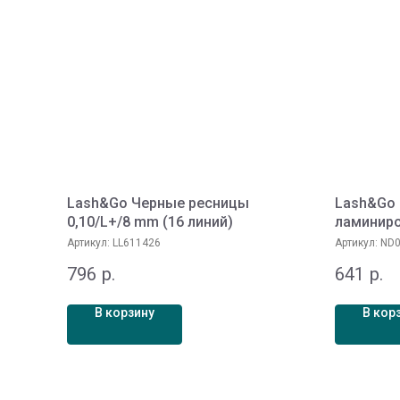
Lash&Go Черные ресницы
Lash&Go 
0,10/L+/8 mm (16 линий)
ламиниро
cream во
Артикул:
LL611426
Артикул:
ND0
796
р.
641
р.
В корзину
В кор