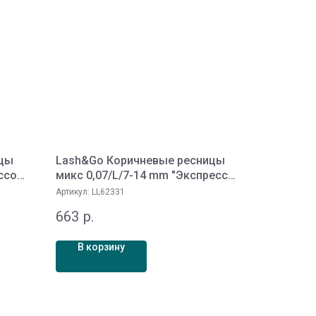
ицы
Lash&Go Коричневые ресницы
ссо"
микс 0,07/L/7-14 mm "Экспрессо"
(16 линий)
Артикул:
LL62331
663
р.
В корзину