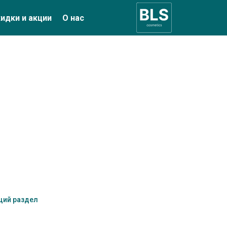
идки и акции
О нас
щий раздел