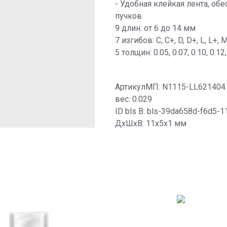
- Удобная клейкая лента, о
пучков
9 длин: от 6 до 14 мм
7 изгибов: C, C+, D, D+, L, L+, 
5 толщин: 0.05, 0.07, 0.10, 0.12,
АртикулМП: N1115-LL621404
вес: 0.029
ID bls В: bls-39da658d-f6d5-
ДxШxВ: 11x5x1 мм