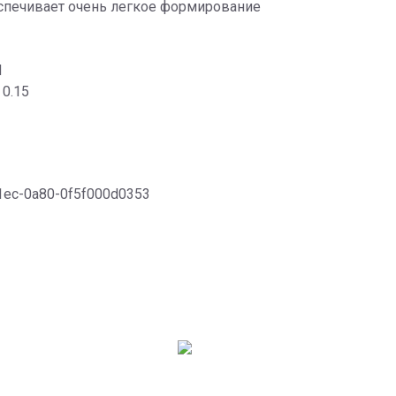
беспечивает очень легкое формирование
M
 0.15
11ec-0a80-0f5f000d0353