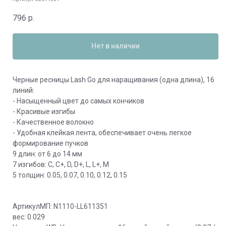
796
р.
Нет в наличии
Черные ресницы Lash Go для наращивания (одна длина), 16
линий:
- Насыщенный цвет до самых кончиков
- Красивые изгибы
- Качественное волокно
- Удобная клейкая лента, обеспечивает очень легкое
формирование пучков
9 длин: от 6 до 14 мм
7 изгибов: C, C+, D, D+, L, L+, M
5 толщин: 0.05, 0.07, 0.10, 0.12, 0.15
АртикулМП: N1110-LL611351
вес: 0.029