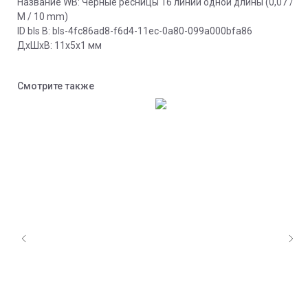
Название WB: Черные ресницы 16 линий одной длины (0,07 /
M / 10 mm)
ID bls В: bls-4fc86ad8-f6d4-11ec-0a80-099a000bfa86
ДxШxВ: 11x5x1 мм
Смотрите также