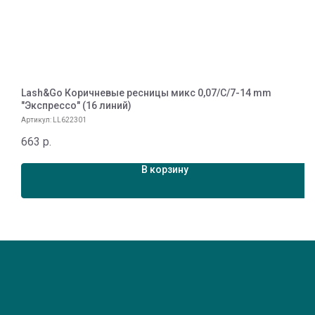
й)
Lash&Go Коричневые ресницы микс 0,07/C/7-14 mm
L
"Экспрессо" (16 линий)
А
Артикул:
LL622301
7
663
р.
В корзину