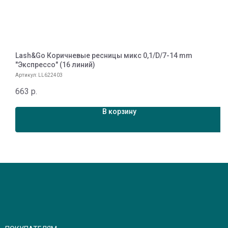
Lash&Go Коричневые ресницы микс 0,1/D/7-14 mm
L
"Экспрессо" (16 линий)
А
Артикул:
LL622403
7
663
р.
В корзину