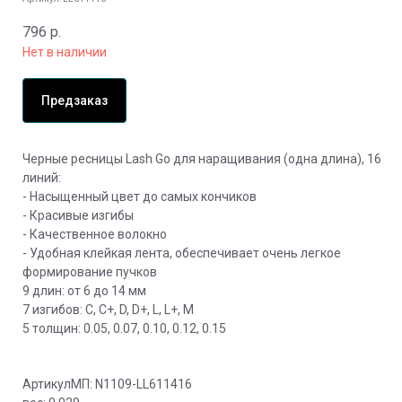
796
р.
Нет в наличии
Предзаказ
Черные ресницы Lash Go для наращивания (одна длина), 16
линий:
- Насыщенный цвет до самых кончиков
- Красивые изгибы
- Качественное волокно
- Удобная клейкая лента, обеспечивает очень легкое
формирование пучков
9 длин: от 6 до 14 мм
7 изгибов: C, C+, D, D+, L, L+, M
5 толщин: 0.05, 0.07, 0.10, 0.12, 0.15
АртикулМП: N1109-LL611416