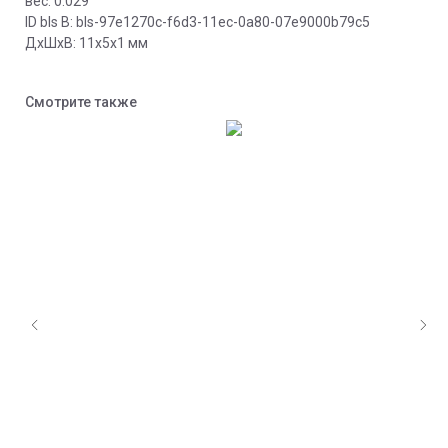
вес: 0.029
ID bls В: bls-97e1270c-f6d3-11ec-0a80-07e9000b79c5
ДxШxВ: 11x5x1 мм
Смотрите также