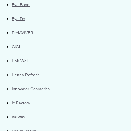
Eva Bond
Eye Do
FreiAVIVER
GiGi
Hair Well
Henna Refresh
Innovator Cosmetics
Ic Factory
ItalWax
Lab of Beauty