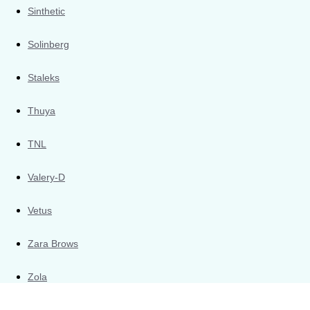
Sinthetic
Solinberg
Staleks
Thuya
TNL
Valery-D
Vetus
Zara Brows
Zola