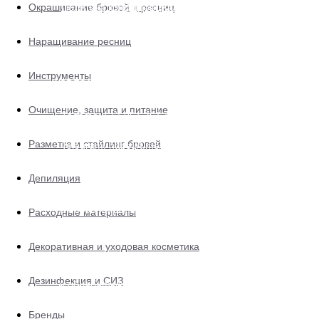
Мастерам
Окрашивание бровей и ресниц
Политика конфиденциальности
Договор оферты
Наращивание ресниц
Доставка и оплата
Инструменты
СВЯЗАТЬСЯ С НАМИ
Скидки и акции
Очищение, защита и питание
Телефон:
+7 951 361 44 55
E-mail:
browlashshop@yandex.ru
0
Разметка и стайлинг бровей
Telegram:
https://t.me/BLSCosmetics
BK:
BLScosmetics
Депиляция
РЕЖИМ РАБОТЫ
г. Новосибирск, пр-кт Дзержинского 1/3, 2 этаж, офис 2
Расходные материалы
Ежедневно с 10:00 до 20:00 по НСК
+7 951 361 44 55
Сб-вск: с 10:00 до 15:00 по НСК
Декоративная и уходовая косметика
заказы на сайте принимаются круглосуточно
Дезинфекция и СИЗ
и обрабатываются в рабочее время
Бренды