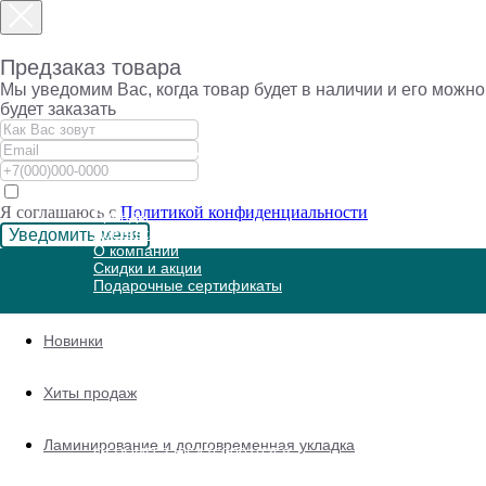
Предзаказ товара
Мы уведомим Вас, когда товар будет в наличии и его можно
будет заказать
ПОКУПАТЕЛЯМ
Каталог
Я соглашаюсь с
Политикой конфиденциальности
Бренды
Доставка и оплата
Уведомить меня
О компании
Скидки и акции
Подарочные сертификаты
Новинки
ИНФОРМАЦИЯ
Хиты продаж
Каталог
ИП Федина Ольга Владимировна
О нас
Ламинирование и долговременная укладка
ОГРНИП 320547600019358
ИНН 540526516051