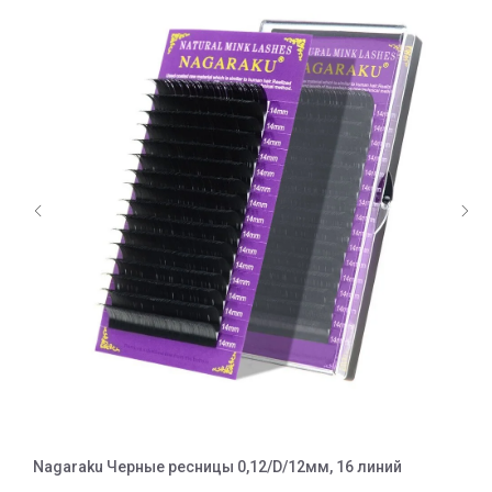
Nagaraku Черные ресницы 0,12/D/12мм, 16 линий
N
1