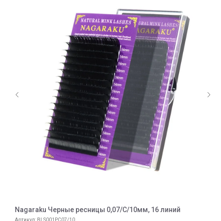
Nagaraku Черные ресницы 0,07/С/10мм, 16 линий
N
л
Артикул:
BLS001PC07/10