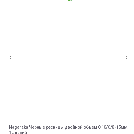
Nagaraku Черные ресницы двойной объем 0,10/C/8-15мм,
N
12 линий