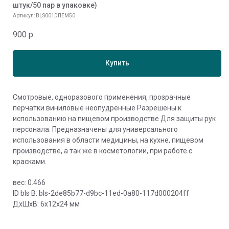
штук/50 пар в упаковке)
Артикул:
BLS001DПЕМ50
900
р.
Купить
Смотровые, одноразового применения, прозрачные
перчатки виниловые неопудренные Разрешены к
использованию на пищевом производстве Для защиты рук
персонала. Предназначены для универсального
использования в области медицины, на кухне, пищевом
производстве, а так же в косметологии, при работе с
красками.
вес: 0.466
ID bls В: bls-2de85b77-d9bc-11ed-0a80-117d000204ff
ДxШxВ: 6x12x24 мм