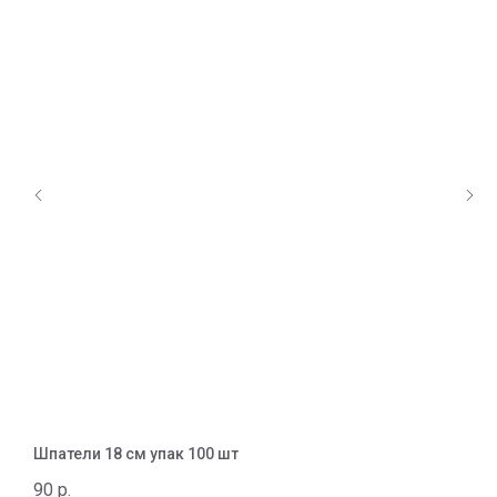
Шпатели 18 см упак 100 шт
Ш
А
90
р.