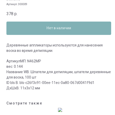
Артикул:
300009
378
р.
Нет в наличии
Деревянные аппликаторы используются для нанесения
воска во время депиляции.
АртикулМП: N462MP
вес: 0.144
Название WB: Шпатели для депиляции, шпатели деревянные
для воска, 100 шт
ID bls В: bls-c26f3c91-00ee-11ec-0a80-067d0041f9d1
ДxШxВ: 11x3x12 мм
Смотрите также