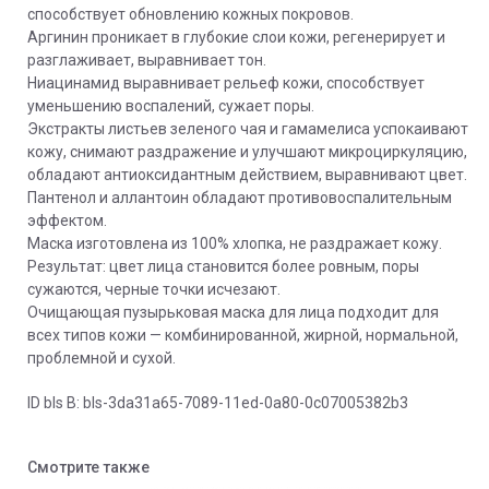
способствует обновлению кожных покровов.
Аргинин проникает в глубокие слои кожи, регенерирует и
разглаживает, выравнивает тон.
Ниацинамид выравнивает рельеф кожи, способствует
уменьшению воспалений, сужает поры.
Экстракты листьев зеленого чая и гамамелиса успокаивают
кожу, снимают раздражение и улучшают микроциркуляцию,
обладают антиоксидантным действием, выравнивают цвет.
Пантенол и аллантоин обладают противовоспалительным
эффектом.
Маска изготовлена из 100% хлопка, не раздражает кожу.
Результат: цвет лица становится более ровным, поры
сужаются, черные точки исчезают.
Очищающая пузырьковая маска для лица подходит для
всех типов кожи — комбинированной, жирной, нормальной,
проблемной и сухой.
ID bls В: bls-3da31a65-7089-11ed-0a80-0c07005382b3
Смотрите также