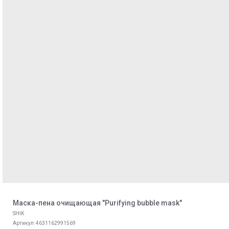
Маска-пена очищающая "Purifying bubble mask"
SHIK
Артикул:
4631162991569