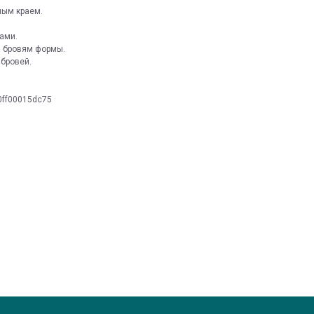
ным краем.
ами.
я бровям формы.
 бровей.
-0ff00015dc75