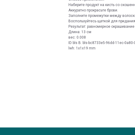
Наберите продукт на кисть со скошен
Аккуратно прокрасьте брови.
Заполните промежутки между волоск
Воспользуйтесь щеткой для придани
Результат: равномерное окрашивание
Длина: 13 см
вес: 0.008
ID bls В: bls-bc8733e5-96dd-11ec-0a80
lwh: 1x1x19 mm