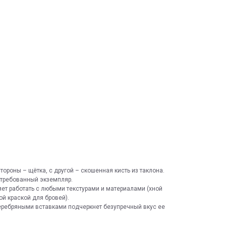
тороны – щётка, с другой – скошенная кисть из таклона.
стребованный экземпляр.
ет работать с любыми текстурами и материалами (хной
ой краской для бровей).
еребряными вставками подчеркнет безупречный вкус ее