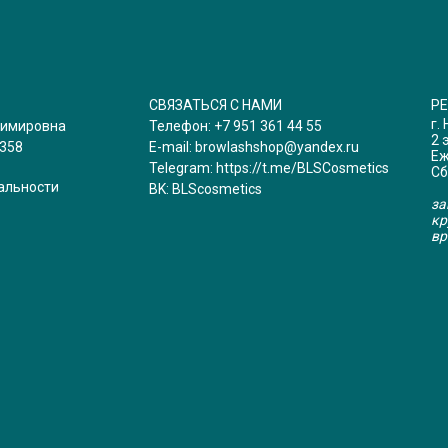
СВЯЗАТЬСЯ С НАМИ
Р
г.
димировна
Телефон:
+7 951 361 44 55
2 
358
E-mail:
browlashshop@yandex.ru
Еж
Telegram:
https://t.me/BLSCosmetics
Сб
альности
BK:
BLScosmetics
за
кр
вр