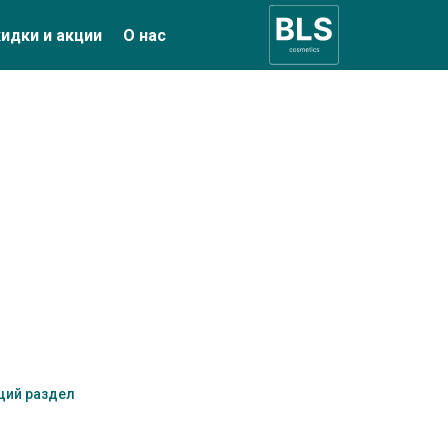
идки и акции
О нас
щий раздел