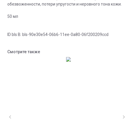
обезвоженности, потери упругости и неровного тона кожи.
50 мл
ID bls В: bls-90e30e54-06b6-11ee-0a80-06f200209ccd
Смотрите также