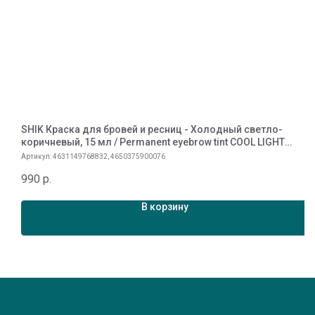
SHIK Краска для бровей и ресниц - Холодный светло-
S
коричневый, 15 мл / Permanent eyebrow tint COOL LIGHT
А
BROWN
Артикул:
4631149768832, 4650375900076
6
990
р.
В корзину