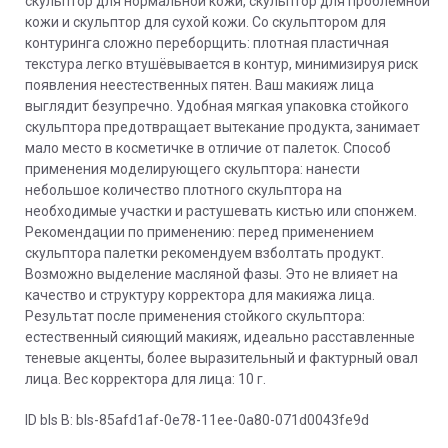
скульптор для нормальной кожи, скульптор для проблемной
кожи и скульптор для сухой кожи. Со скульптором для
контуринга сложно переборщить: плотная пластичная
текстура легко втушёвывается в контур, минимизируя риск
появления неестественных пятен. Ваш макияж лица
выглядит безупречно. Удобная мягкая упаковка стойкого
скульптора предотвращает вытекание продукта, занимает
мало место в косметичке в отличие от палеток. Способ
применения моделирующего скульптора: нанести
небольшое количество плотного скульптора на
необходимые участки и растушевать кистью или спонжем.
Рекомендации по применению: перед применением
скульптора палетки рекомендуем взболтать продукт.
Возможно выделение масляной фазы. Это не влияет на
качество и структуру корректора для макияжа лица.
Результат после применения стойкого скульптора:
естественный сияющий макияж, идеально расставленные
теневые акценты, более выразительный и фактурный овал
лица. Вес корректора для лица: 10 г.
ID bls В: bls-85afd1af-0e78-11ee-0a80-071d0043fe9d