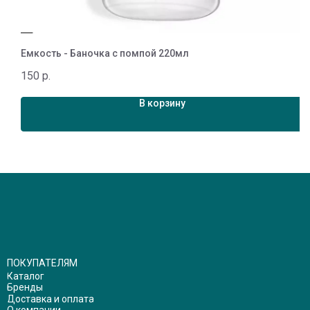
0 мл
Емкость - Баночка с помпой 220мл
Е
150
р.
1
В корзину
ПОКУПАТЕЛЯМ
Каталог
Бренды
Доставка и оплата
О компании