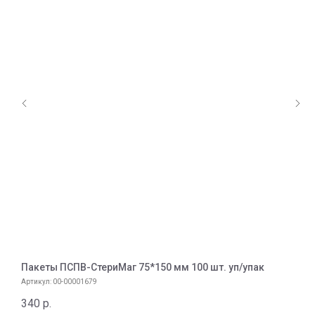
Пакеты ПСПВ-СтериМаг 75*150 мм 100 шт. уп/упак
И
Артикул:
00-00001679
А
340
р.
3