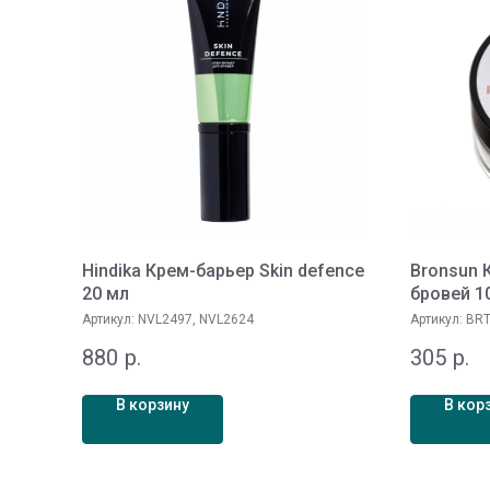
Hindika Крем-барьер Skin defence
Bronsun 
20 мл
бровей 1
Артикул:
NVL2497, NVL2624
Артикул:
BRT
880
р.
305
р.
В корзину
В кор