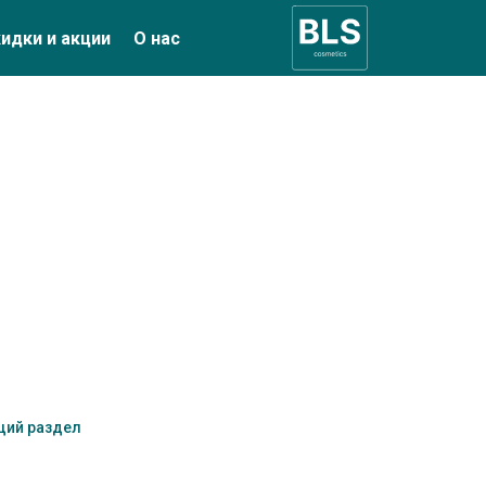
идки и акции
О нас
щий раздел