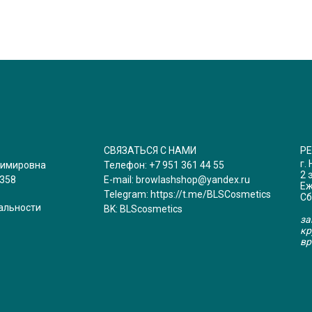
СВЯЗАТЬСЯ С НАМИ
Р
г.
димировна
Телефон:
+7 951 361 44 55
2 
358
E-mail:
browlashshop@yandex.ru
Еж
Telegram:
https://t.me/BLSCosmetics
Сб
альности
BK:
BLScosmetics
за
кр
вр