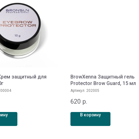
Крем защитный для
BrowXenna Защитный гель
0г
Protector Brow Guard, 15 мл
00004
Артикул:
202005
620
р.
зину
В корзину