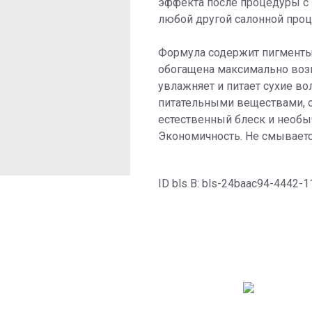
эффекта после процедуры с
любой другой салонной проц
Формула содержит пигменты 
обогащена максимально воз
увлажняет и питает сухие в
питательными веществами, о
естественный блеск и необы
Экономичность. Не смываетс
ID bls В: bls-24baac94-4442